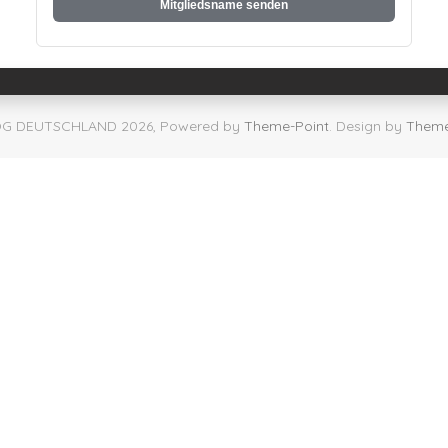
Mitgliedsname senden
G DEUTSCHLAND 2026, Powered by
Theme-Point
. Design by
Theme