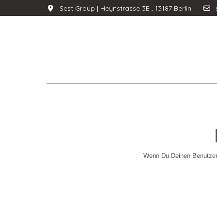
Sest Group | Heynstrasse 3E , 13187 Berlin
Wenn Du Deinen Benutzern