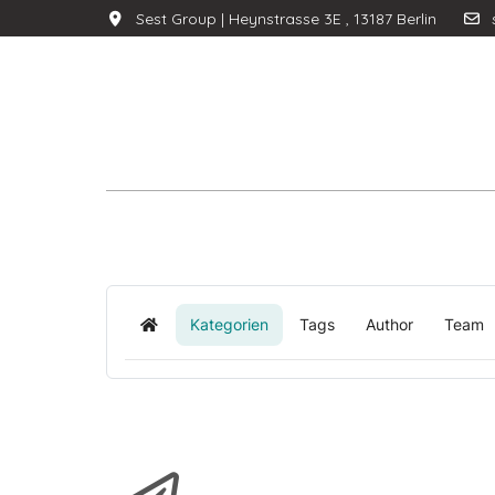
Sest Group | Heynstrasse 3E , 13187 Berlin
Kategorien
Tags
Author
Team
Home