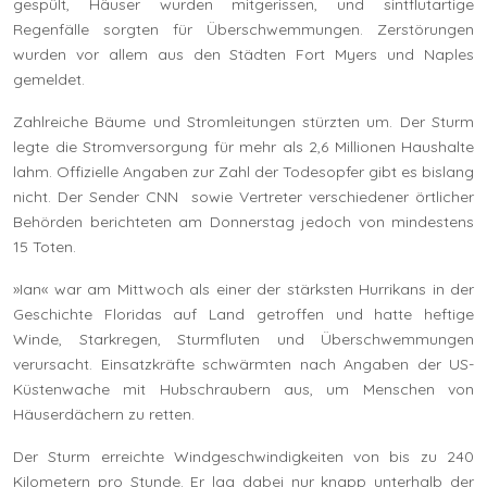
gespült, Häuser wurden mitgerissen, und sintflutartige
Regenfälle sorgten für Überschwemmungen. Zerstörungen
wurden vor allem aus den Städten Fort Myers und Naples
gemeldet.
Zahlreiche Bäume und Stromleitungen stürzten um. Der Sturm
legte die Stromversorgung für mehr als 2,6 Millionen Haushalte
lahm. Offizielle Angaben zur Zahl der Todesopfer gibt es bislang
nicht. Der Sender CNN sowie Vertreter verschiedener örtlicher
Behörden berichteten am Donnerstag jedoch von mindestens
15 Toten.
»Ian« war am Mittwoch als einer der stärksten Hurrikans in der
Geschichte Floridas auf Land getroffen und hatte heftige
Winde, Starkregen, Sturmfluten und Überschwemmungen
verursacht. Einsatzkräfte schwärmten nach Angaben der US-
Küstenwache mit Hubschraubern aus, um Menschen von
Häuserdächern zu retten.
Der Sturm erreichte Windgeschwindigkeiten von bis zu 240
Kilometern pro Stunde. Er lag dabei nur knapp unterhalb der