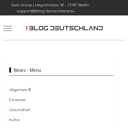
Sest Group | Heynstrasse 3E , 13187 Berlin
support@blog-deutschland.eu
Mobile Menu Toggle
News - Menu
Allgemein
Finanzen
Gesundheit
Kultur