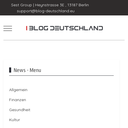
Sest Group | Heynstrasse 3E , 13187 Berlin
support@blog-deutschland.eu
Mobile Menu Toggle
News - Menu
Allgemein
Finanzen
Gesundheit
Kultur