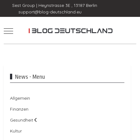
Sest Group | Heynstrasse 3E , 13187 Berlin
support@blog-deutschland.eu
Mobile Menu Toggle
News - Menu
Allgemein
Finanzen
Gesundheit
Kultur