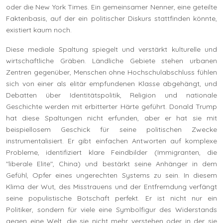
oder die New York Times. Ein gemeinsamer Nenner, eine geteilte
Faktenbasis, auf der ein politischer Diskurs stattfinden könnte,
existiert kaum noch.
Diese mediale Spaltung spiegelt und verstärkt kulturelle und
wirtschaftliche Gräben. Ländliche Gebiete stehen urbanen
Zentren gegenüber, Menschen ohne Hochschulabschluss fühlen
sich von einer als elitär empfundenen Klasse abgehängt, und
Debatten über Identitätspolitik, Religion und nationale
Geschichte werden mit erbitterter Härte geführt. Donald Trump
hat diese Spaltungen nicht erfunden, aber er hat sie mit
beispiellosem Geschick für seine politischen Zwecke
instrumentalisiert. Er gibt einfachen Antworten auf komplexe
Probleme, identifiziert klare Feindbilder (Immigranten, die
"liberale Elite", China) und bestärkt seine Anhänger in dem
Gefühl, Opfer eines ungerechten Systems zu sein. In diesem
Klima der Wut, des Misstrauens und der Entfremdung verfängt
seine populistische Botschaft perfekt. Er ist nicht nur ein
Politiker, sondern für viele eine Symbolfigur des Widerstands
gegen eine Welt, die sie nicht mehr verstehen oder in der sie