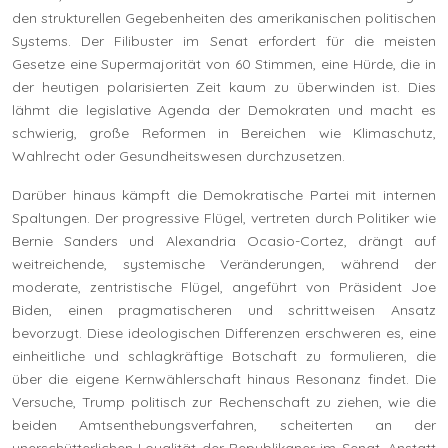
den strukturellen Gegebenheiten des amerikanischen politischen
Systems. Der Filibuster im Senat erfordert für die meisten
Gesetze eine Supermajorität von 60 Stimmen, eine Hürde, die in
der heutigen polarisierten Zeit kaum zu überwinden ist. Dies
lähmt die legislative Agenda der Demokraten und macht es
schwierig, große Reformen in Bereichen wie Klimaschutz,
Wahlrecht oder Gesundheitswesen durchzusetzen.
Darüber hinaus kämpft die Demokratische Partei mit internen
Spaltungen. Der progressive Flügel, vertreten durch Politiker wie
Bernie Sanders und Alexandria Ocasio-Cortez, drängt auf
weitreichende, systemische Veränderungen, während der
moderate, zentristische Flügel, angeführt von Präsident Joe
Biden, einen pragmatischeren und schrittweisen Ansatz
bevorzugt. Diese ideologischen Differenzen erschweren es, eine
einheitliche und schlagkräftige Botschaft zu formulieren, die
über die eigene Kernwählerschaft hinaus Resonanz findet. Die
Versuche, Trump politisch zur Rechenschaft zu ziehen, wie die
beiden Amtsenthebungsverfahren, scheiterten an der
unerschütterlichen Loyalität der Republikaner im Senat. Anstatt