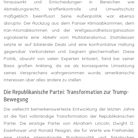
hinauswirkt und Entscheidungen in Bereichen wie
Abtreibungsrecht, Waffenkontrolle und Umweltschutz
maßgeblich beeinflusst. Seine Außenpolitik war ebenso
disruptiv. Der Rückzug aus dem Pariser Klimaabkommen, dem
Iran-Atomabkommen und der Weltgesundheitsorganisation
signalisierte eine Abkehr vom Multilateralismus. Stattdessen
setzte er auf bilaterale Deals und eine konfrontative Haltung
gegenüber Verbündeten und Gegnern gleichermaßen. Diese
Politik, obwohl von vielen Experten kritisiert, fand bei seiner
Basis großen Anklang, da sie als konsequente Umsetzung
seines Versprechens wahrgenommen wurde, amerikanische
Interessen über alles andere zu stellen.
Die Republikanische Partei: Transformation zur Trump-
Bewegung
Die vielleicht bemerkenswerteste Entwicklung der letzten Jahre
ist die fast vollständige Transformation der Republikanischen
Partei. Die einstige Partei von Abraham Lincoln, Dwight D.
Eisenhower und Ronald Reagan, die für Werte wie Freihandel,
eine starke internationale Bündnispolitik und fiskalischen