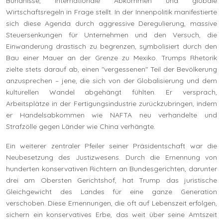
Bündnisse, internationale Abkommen und globale
Wirtschaftsregeln in Frage stellt. In der Innenpolitik manifestierte
sich diese Agenda durch aggressive Deregulierung, massive
Steuersenkungen für Unternehmen und den Versuch, die
Einwanderung drastisch zu begrenzen, symbolisiert durch den
Bau einer Mauer an der Grenze zu Mexiko. Trumps Rhetorik
zielte stets darauf ab, einen "vergessenen" Teil der Bevölkerung
anzusprechen – jene, die sich von der Globalisierung und dem
kulturellen Wandel abgehängt fühlten. Er versprach,
Arbeitsplätze in der Fertigungsindustrie zurückzubringen, indem
er Handelsabkommen wie NAFTA neu verhandelte und
Strafzölle gegen Länder wie China verhängte.
Ein weiterer zentraler Pfeiler seiner Präsidentschaft war die
Neubesetzung des Justizwesens. Durch die Ernennung von
hunderten konservativen Richtern an Bundesgerichten, darunter
drei am Obersten Gerichtshof, hat Trump das juristische
Gleichgewicht des Landes für eine ganze Generation
verschoben. Diese Ernennungen, die oft auf Lebenszeit erfolgen,
sichern ein konservatives Erbe, das weit über seine Amtszeit