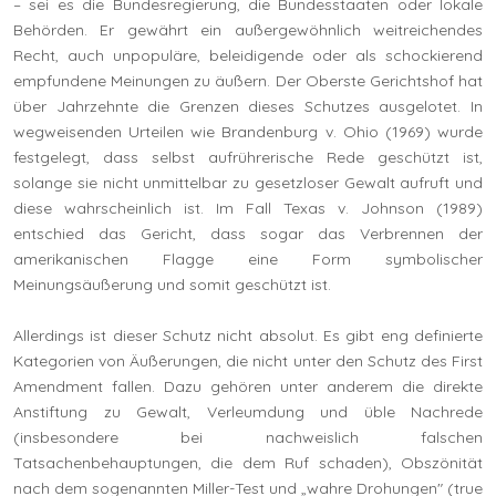
– sei es die Bundesregierung, die Bundesstaaten oder lokale
Behörden. Er gewährt ein außergewöhnlich weitreichendes
Recht, auch unpopuläre, beleidigende oder als schockierend
empfundene Meinungen zu äußern. Der Oberste Gerichtshof hat
über Jahrzehnte die Grenzen dieses Schutzes ausgelotet. In
wegweisenden Urteilen wie Brandenburg v. Ohio (1969) wurde
festgelegt, dass selbst aufrührerische Rede geschützt ist,
solange sie nicht unmittelbar zu gesetzloser Gewalt aufruft und
diese wahrscheinlich ist. Im Fall Texas v. Johnson (1989)
entschied das Gericht, dass sogar das Verbrennen der
amerikanischen Flagge eine Form symbolischer
Meinungsäußerung und somit geschützt ist.
Allerdings ist dieser Schutz nicht absolut. Es gibt eng definierte
Kategorien von Äußerungen, die nicht unter den Schutz des First
Amendment fallen. Dazu gehören unter anderem die direkte
Anstiftung zu Gewalt, Verleumdung und üble Nachrede
(insbesondere bei nachweislich falschen
Tatsachenbehauptungen, die dem Ruf schaden), Obszönität
nach dem sogenannten Miller-Test und „wahre Drohungen" (true