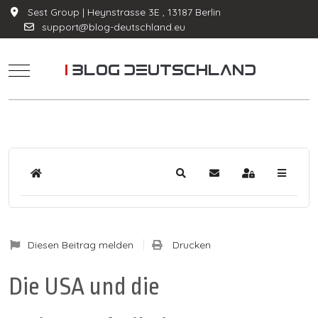
Sest Group | Heynstrasse 3E , 13187 Berlin
support@blog-deutschland.eu
Mobile Menu Toggle
Home
Suche
Updates abonnieren
Anmelden
Diesen Beitrag melden
Drucken
Die USA und die