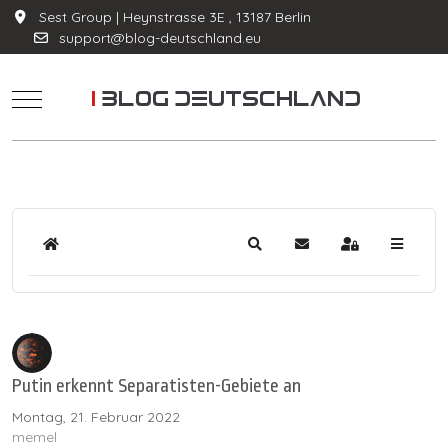
Sest Group | Heynstrasse 3E , 13187 Berlin
support@blog-deutschland.eu
Mobile Menu Toggle
Home
Suche
Updates abonnieren
Anmelden
Putin erkennt Separatisten-Gebiete an
Montag, 21. Februar 2022
memel