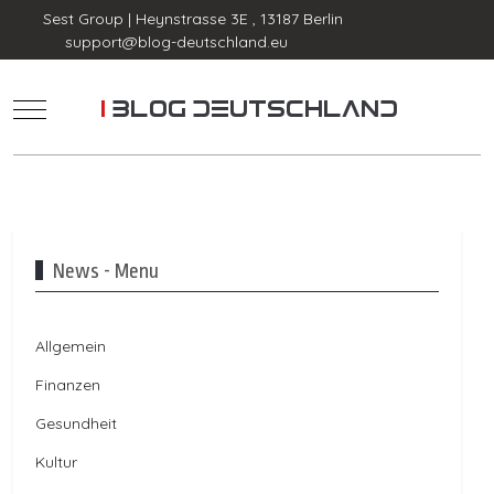
Sest Group | Heynstrasse 3E , 13187 Berlin
support@blog-deutschland.eu
Mobile Menu Toggle
News - Menu
Allgemein
Finanzen
Gesundheit
Kultur