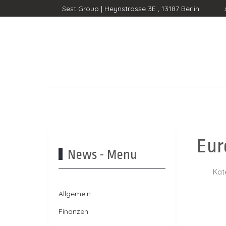
Sest Group | Heynstrasse 3E , 13187 Berlin
Eur
News - Menu
Kat
Allgemein
Finanzen