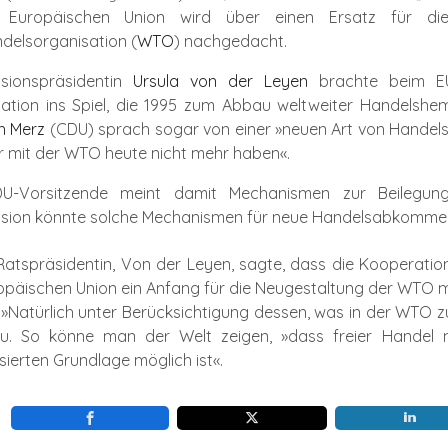
 Europäischen Union wird über einen Ersatz für die
delsorganisation (
WTO
)
nachgedacht.
sionspräsidentin
Ursula von der Leyen
brachte beim EU
ation ins Spiel, die 1995 zum Abbau weltweiter Handelsh
ch Merz
(CDU) sprach sogar von einer »neuen Art von Handelso
r mit der WTO heute nicht mehr haben«.
U-Vorsitzende meint damit Mechanismen zur Beilegung 
ion könnte solche Mechanismen für neue Handelsabkommen d
Ratspräsidentin, Von der Leyen, sagte, dass die Kooperatio
opäischen Union ein Anfang für die Neugestaltung der WTO mit
 »Natürlich unter Berücksichtigung dessen, was in der WTO zu
zu. So könne man der Welt zeigen, »dass freier Handel 
sierten Grundlage möglich ist«.