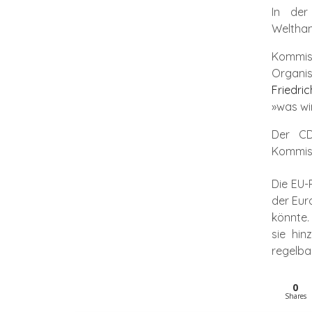
In der
Welthan
Kommis
Organis
Friedri
»was wi
Der CD
Kommiss
Die EU-
der Eur
könnte.
sie hin
regelba
0
Shares