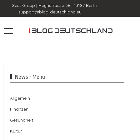
Sest Group | Heynstrasse 3E , 13187 Berlin
support@blog-deutschland.eu
Mobile Menu Toggle
News - Menu
Allgemein
Finanzen
Gesundheit
Kultur