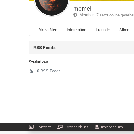
memel
Member
Zuletzt online geseh
Aktivitäten
Information
Freunde
Alben
RSS Feeds
Statistiken
0
RSS Feeds
Contact
Datenschutz
Impressum