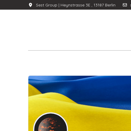
Sest Group | Heynstrasse 3E , 13187 Berlin