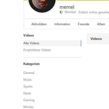
memel
Member
Zuletzt online geseh
Aktivitäten
Information
Freunde
Alben
Videos
Videos
Alle Videos
Empfohlene Videos
Kategorien
General
Music
Sports
News
Gaming
Movies