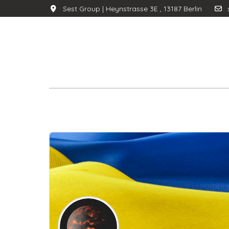
Sest Group | Heynstrasse 3E , 13187 Berlin