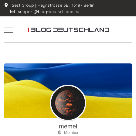
Sest Group | Heynstrasse 3E , 13187 Berlin
support@blog-deutschland.eu
Mobile Menu Toggle
memel
Member