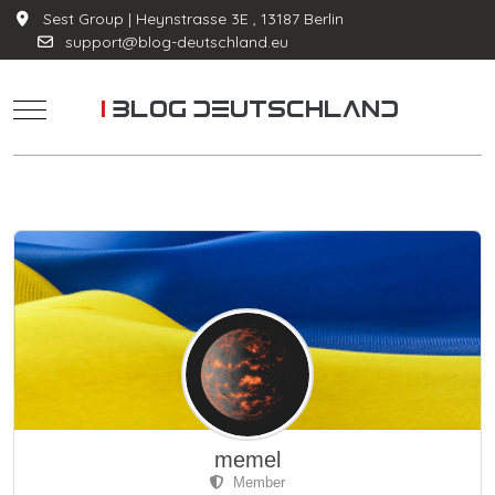
Sest Group | Heynstrasse 3E , 13187 Berlin
support@blog-deutschland.eu
Mobile Menu Toggle
memel
Member