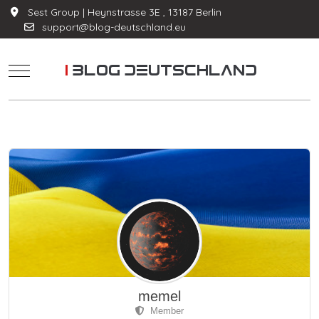
Sest Group | Heynstrasse 3E , 13187 Berlin
support@blog-deutschland.eu
Mobile Menu Toggle
memel
Member